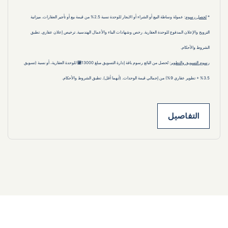
* 
تًحصل رسوم
: عمولة وساطة البيع أو الشراء أو الايجار للوحدة نسبة 2.5% من قيمة بيع أو تأجير العقارات. ميزانية 
الترويج والإعلان المدفوع للوحدة العقارية. رخص وشهادات البناء والأعمال الهندسية. ترخيص إعلان عقاري. تطبق 
الشروط والأحكام.
رسوم التسويق والتطوير
: تُحصل من البائع رسوم باقة إدارة التسويق مبلغ 13000⃁ للوحدة العقارية، أو نسبة (تسويق 
3.5% + تطوير عقاري 9%) من إجمالي قيمة الوحدات. (أيهما أقل). تطبق الشروط والأحكام.
التفاصيل