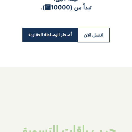
تبدأ من (10000⃁).
أسعار الوساطة العقارية
اتصل الان
جرب باقات التسويق 