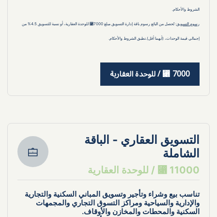
الشروط والأحكام.
رسوم التسويق
: تُحصل من البائع رسوم باقة إدارة التسويق مبلغ 7000⃁ للوحدة العقارية، أو نسبة للتسويق 4.5% من 
إجمالي قيمة الوحدات، (أيهما أقل).تطبق الشروط والأحكام.
7000 ⃁ / للوحدة العقارية
التسويق العقاري - الباقة 
الشاملة
11000 ⃁ / للوحدة العقارية
تناسب بيع وشراء وتأجير وتسويق المباني السكنية والتجارية 
والإدارية والسياحية ومراكز التسوق التجاري والمجمهات 
السكنية والمحطات والمخازن والأوقاف.