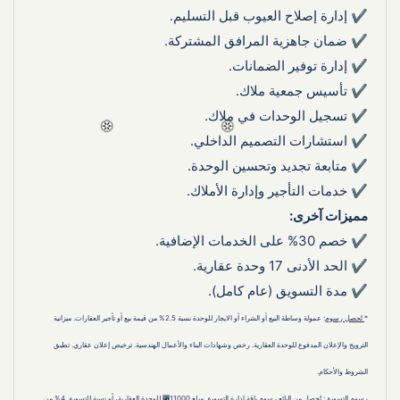
✔ إدارة إصلاح العيوب قبل التسليم.
✔ ضمان جاهزية المرافق المشتركة.
✔ إدارة توفير الضمانات.
✔ تأسيس جمعية ملاك.
❅
❅
❅
✔ تسجيل الوحدات في ملاك.
✔ استشارات التصميم الداخلي.
✔ متابعة تجديد وتحسين الوحدة.
✔ خدمات التأجير وإدارة الأملاك.
مميزات آخرى:
✔ خصم 30% على الخدمات الإضافية.
✔ الحد الأدنى 17 وحدة عقارية.
✔ مدة التسويق (عام كامل).
*
 تًحصل رسوم
: عمولة وساطة البيع أو الشراء أو الايجار للوحدة نسبة 2.5% من قيمة بيع أو تأجير العقارات. ميزانية 
الترويج والإعلان المدفوع للوحدة العقارية. رخص وشهادات البناء والأعمال الهندسية. ترخيص إعلان عقاري. تطبق 
الشروط والأحكام.
رسوم التسويق
: تُحصل من البائع رسوم باقة إدارة التسويق مبلغ 11000⃁ للوحدة العقارية، أو نسبة للتسويق 4% من 