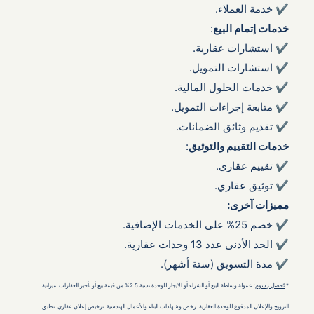
✔ خدمة العملاء.
خدمات إتمام البيع
:
✔ استشارات عقارية.
✔ استشارات التمويل.
✔ خدمات الحلول المالية.
✔ متابعة إجراءات التمويل.
✔ تقديم وثائق الضمانات.
خدمات التقييم والتوثيق
:
✔ تقييم عقاري.
✔ توثيق عقاري.
مميزات آخرى:
✔ خصم 25% على الخدمات الإضافية.
❅
❅
❅
✔ الحد الأدنى عدد 13 وحدات عقارية.
✔ مدة التسويق (ستة أشهر).
* 
تًحصل رسوم
: عمولة وساطة البيع أو الشراء أو الايجار للوحدة نسبة 2.5% من قيمة بيع أو تأجير العقارات. ميزانية 
الترويج والإعلان المدفوع للوحدة العقارية. رخص وشهادات البناء والأعمال الهندسية. ترخيص إعلان عقاري. تطبق 