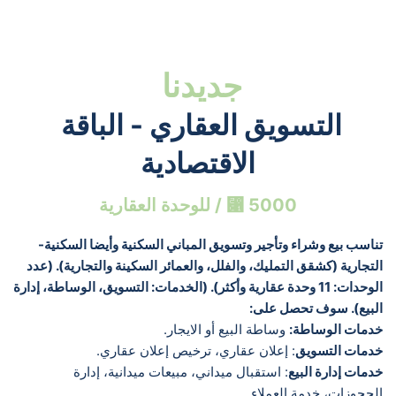
جديدنا 
التسويق العقاري - الباقة 
❅
❅
❅
❆
❆
❆
الاقتصادية
5000 ⃁ / للوحدة العقارية
تناسب بيع وشراء وتأجير وتسويق المباني السكنية وأيضا السكنية-
التجارية (كشقق التمليك، والفلل، والعمائر السكينة والتجارية). (عدد 
الوحدات: 11 وحدة عقارية وأكثر). (الخدمات: التسويق، الوساطة، إدارة 
البيع). سوف تحصل على:
خدمات الوساطة:
 وساطة البيع أو الايجار.
خدمات التسويق
: إعلان عقاري، ترخيص إعلان عقاري.
خدمات إدارة البيع
: استقبال ميداني، مبيعات ميدانية، إدارة 
الحجوزات، خدمة العملاء.