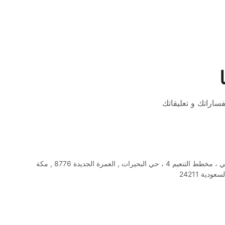
فساراتك و تعليقاتك
4318 شارع عبدالوهاب أشي ، مخطط التنعيم 4 ، حي البحيرات , العمرة الجديدة 8776 , مكة 
دية 24211