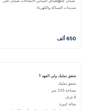
 ضمان على هياكل المباني الانشاءات ضمان على 
تمديدات السباكة والكهرباء
650 ألف
شقق تمليك ولي العهد 1
شقق تمليك
مساحة 335 متر
6 غرف 
❆
❆
❆
صالة كبيرة 