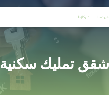
عروضنا
شركاؤنا
قق تمليك سكنية