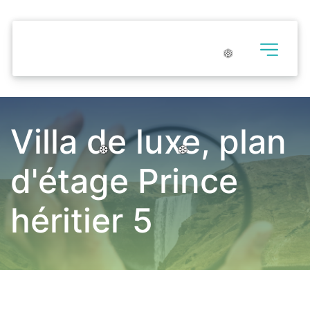
❅
❅
❅
Villa de luxe, plan 
d'étage Prince 
❆
❆
❆
❆
❆
❆
héritier 5