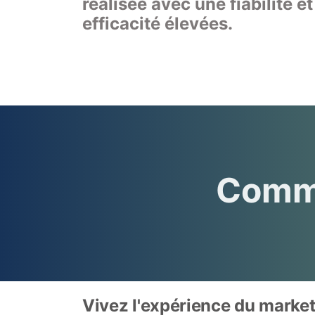
réalisée avec une fiabilité et
efficacité élevées.
❅
❅
❅
Comme
Vivez l'expérience du marketi