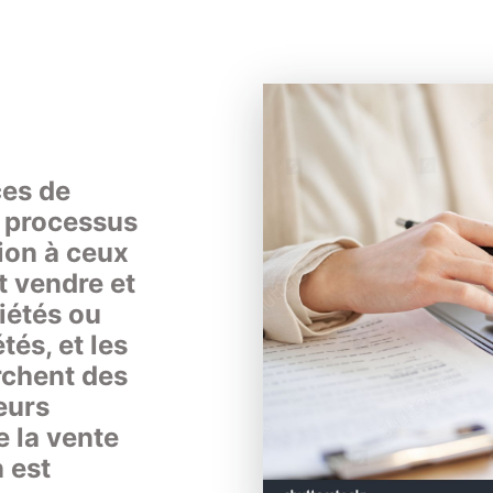
es de 
 processus 
ion à ceux 
 vendre et 
iétés ou 
❆
❆
❆
és, et les 
chent des 
urs 
 la vente 
 est 