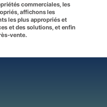
priétés commerciales, les 
priés, affichons les 
nts les plus appropriés et 
es et des solutions, et enfin 
près-vente.