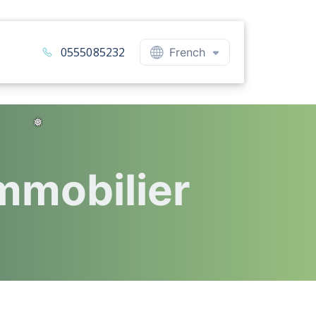
0555085232
French
mmobilier
❅
❅
❅