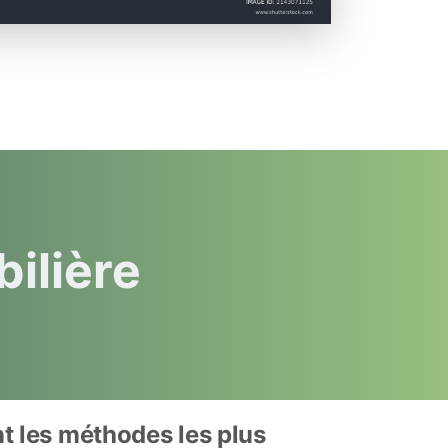
❆
❆
❆
ilière
t les méthodes les plus 