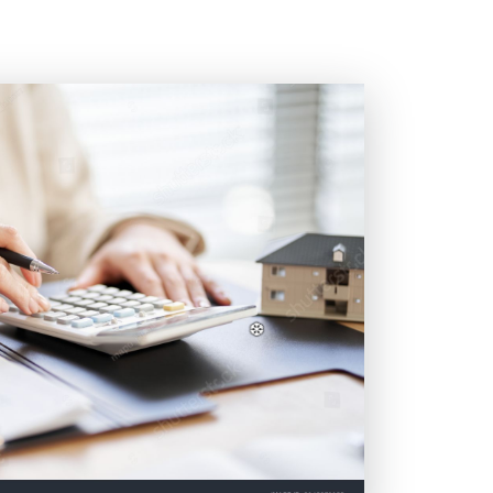
❅
❅
❅