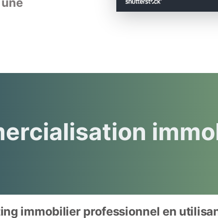
 une 
rcialisation immob
ng immobilier professionnel en utilisan