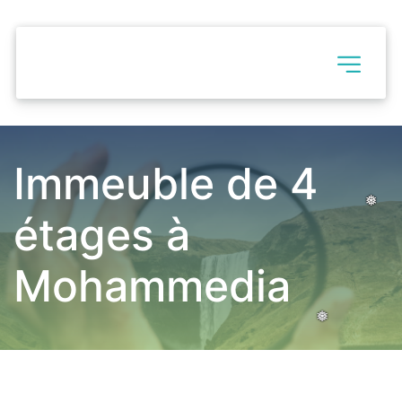
❅
❅
❅
Immeuble de 4 
étages à 
❅
❅
❅
Mohammedia
❅
❅
❅