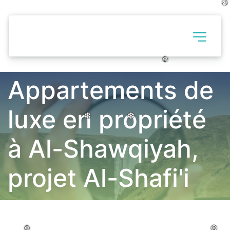
❅
❅
❅
Appartements de 
❅
❅
❅
luxe en propriété 
❆
❆
❆
❆
❆
❆
à Al-Shawqiyah, 
projet Al-Shafi'i