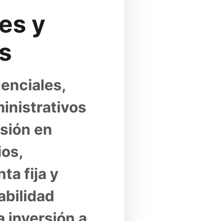
es y 
s
enciales, 
nistrativos 
sión en 
os, 
a fija y 
bilidad 
 inversión a 