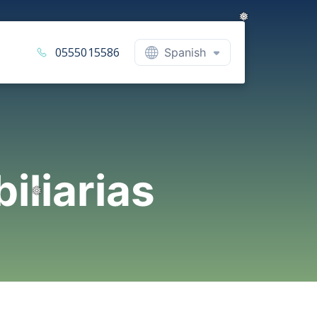
0555015586
Spanish
iliarias
❅
❅
❅