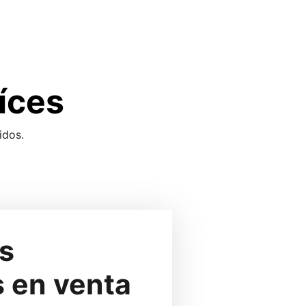
íces
idos.
❅
❅
❅
 
s en venta