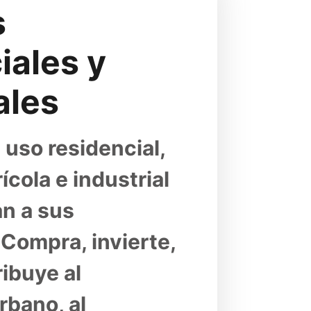
 
ales y 
ales
uso residencial, 
ícola e industrial 
n a sus 
Compra, invierte, 
ibuye al 
bano, al 