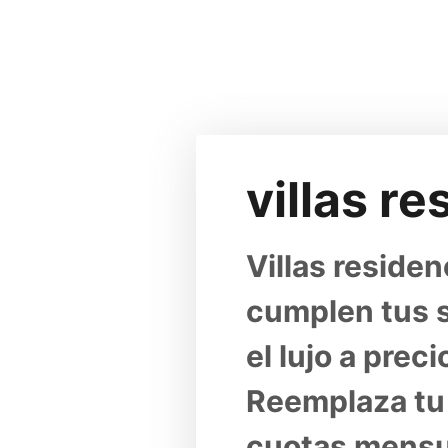
❅
❅
❅
villas r
Villas residen
cumplen tus s
el lujo a prec
Reemplaza tu 
cuotas mensua