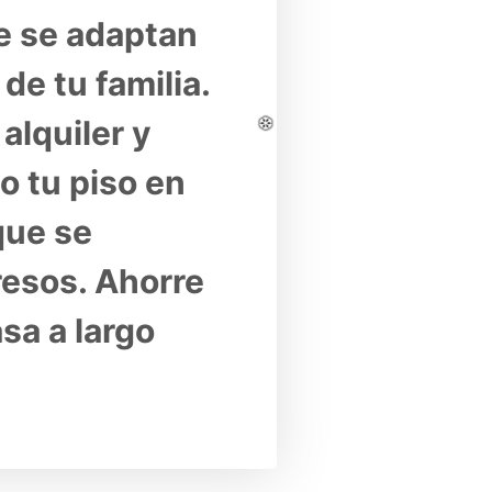
 se adaptan 
e tu familia. 
lquiler y 
 tu piso en 
ue se 
esos. Ahorre 
sa a largo 