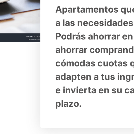
Apartamentos que
❆
❆
❆
a las necesidades d
Podrás ahorrar en a
ahorrar comprando
cómodas cuotas q
adapten a tus ingr
e invierta en su ca
plazo.