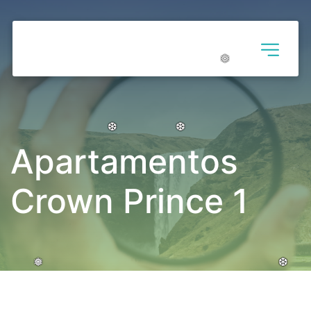
❅
❅
❅
❅
❅
❅
Apartamentos 
❆
❆
❆
❆
❆
❆
Crown Prince 1
❅
❅
❅
❆
❆
❆