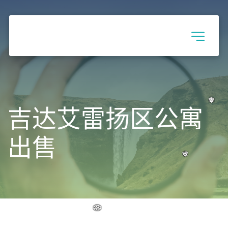
❅
❅
❅
吉达艾雷扬区公寓
❅
❅
❅
出售
❅
❅
❅